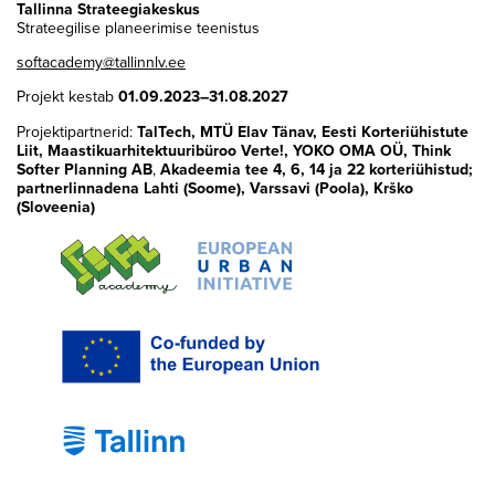
Tallinna Strateegiakeskus
Strateegilise planeerimise teenistus
softacademy@tallinnlv.ee
Projekt kestab
01.09.2023–31.08.2027
Projektipartnerid:
TalTech, MTÜ Elav Tänav, Eesti Korteriühistute
Liit, Maastikuarhitektuuribüroo Verte!, YOKO OMA OÜ, Think
Softer Planning AB
,
Akadeemia tee 4, 6, 14 ja 22
korteriühistud;
partnerlinnadena Lahti (Soome), Varssavi (Poola), Krško
(Sloveenia)