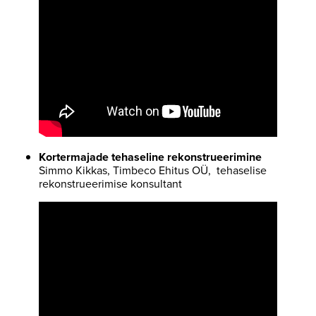
Kortermajade tehaseline rekonstrueerimine
Simmo Kikkas, Timbeco Ehitus OÜ,
tehaselise
rekonstrueerimise konsultant