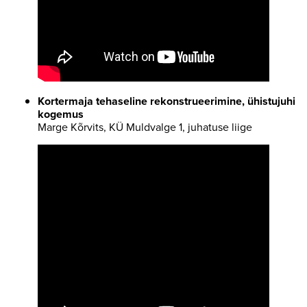
Kortermaja tehaseline rekonstrueerimine, ühistujuhi
kogemus
Marge Kõrvits, KÜ Muldvalge 1, juhatuse liige