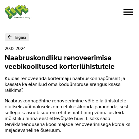
Tagasi
20.12.2024
Naabruskondliku renoveerimise
veebikoolitused korteriühistutele
Kuidas renoveerida kortermaju naabruskonnapõhiselt ja
kaasata ka elanikud oma koduümbruse arengus kaasa
rääkima?
Naabruskonnapõhine renoveerimine võib olla ühistutele
oluliseks võimaluseks oma elukeskkonda parandada, sest
sellega kaasneb suurem ehitusmaht ning võimalus leida
mõistliku hinna eest ettevõtjate huvi. Lisaks saab
terviklahendusena koos majade renoveerimisega korda ka
majadevaheline õueruum.