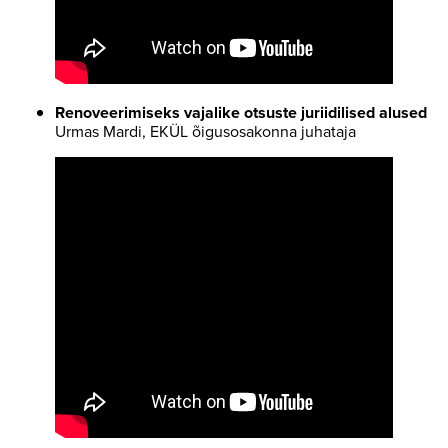
Renoveerimiseks vajalike otsuste juriidilised alused
Urmas Mardi, EKÜL õigusosakonna juhataja