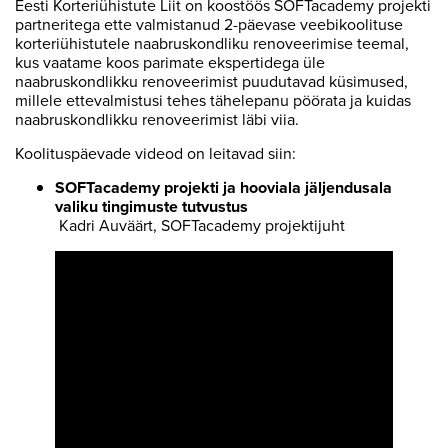
Eesti Korteriühistute Liit on koostöös SOFTacademy projekti
partneritega ette valmistanud 2-päevase veebikoolituse
korteriühistutele naabruskondliku renoveerimise teemal,
kus vaatame koos parimate ekspertidega üle
naabruskondlikku renoveerimist puudutavad küsimused,
millele ettevalmistusi tehes tähelepanu pöörata ja kuidas
naabruskondlikku renoveerimist läbi viia.
Koolituspäevade videod on leitavad siin:
SOFTacademy projekti ja hooviala jäljendusala
valiku tingimuste tutvustus
Kadri Auväärt, SOFTacademy projektijuht