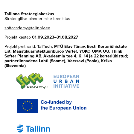
Tallinna Strateegiakeskus
Strateegilise planeerimise teenistus
softacademy@tallinnlv.ee
Projekt kestab
01.09.2023–31.08.2027
Projektipartnerid:
TalTech, MTÜ Elav Tänav, Eesti Korteriühistute
Liit, Maastikuarhitektuuribüroo Verte!, YOKO OMA OÜ, Think
Softer Planning AB
,
Akadeemia tee 4, 6, 14 ja 22
korteriühistud;
partnerlinnadena Lahti (Soome), Varssavi (Poola), Krško
(Sloveenia)